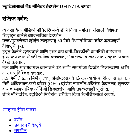
स्टुडिओसाठी बॅक मॉनिटर हेडफोन DH1771K उघडा
संक्षिप्त वर्णन:
व्यावसायिक ऑडिओ मॉनिटरिंगमध्ये डीजे किंवा संगीतकारांसाठी विशेषतः
डिझाइन केलेले व्यावसायिक हेडफोन.
उच्च-गुणवत्तेच्या व्हॉईस कॉइलसह 50 मिमी निओडीमियम मॅग्नेट ड्रायव्हर्स
वैशिष्ट्यीकृत.
ट्यून केलेले ड्रायव्हर्स आणि इअर कप कमी-फ्रिक्वेंसी कामगिरी वाढवतात.
इअर कप कानाभोवती समोच्च बनवतात, गोंगाटाच्या वातावरणात उत्कृष्ट आवाज
वेगळे करतात.
मऊ आणि आरामदायक कानातले पॅड आणि समायोज्य हेडबँड टिकाऊपणा आणि
आराम सुनिश्चित करतात.
3.5 मिमी ते 6.35 मिमी (1/4″) ॲडॉप्टरसह वेगळे करण्यायोग्य सिंगल-साइड 3.5
मिमी ऑक्सिजन-फ्री कॉपर (OFC) ब्रेडेड नायलॉन-जॅकेटेड केबलसह सुसज्ज.
बऱ्याच व्यावसायिक ऑडिओ डिव्हाइसेस आणि उपकरणांशी सुसंगत.
डीजे मॉनिटरिंग, स्टुडिओ मिक्सिंग, ट्रॅकिंग किंवा रेकॉर्डिंगसाठी आदर्श.
आम्हाला ईमेल पाठवा
वर्णन
उत्पादन वैशिष्ट्ये
तपशील