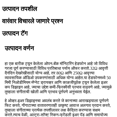
उत्पादन तपशील
वारंवार विचारले जाणारे प्रश्न
उत्पादन टॅग
उत्पादन वर्णन
हा एक बारीक ट्यून केलेला ओपन-बॅक मॉनिटरिंग हेडफोन आहे जो विविध
गरजा पूर्ण करण्यासाठी विविध प्रतिबाधा पर्याय ऑफर करतो.32Ω आवृत्ती
दैनंदिन देखरेखीसाठी योग्य आहे, तर 80Ω आणि 250Ω आवृत्त्या
व्यावसायिक ऑडिओ उपकरणांसाठी अधिक योग्य आहेत.या हेडफोनमध्ये 50
मिमी निओडीमियम मॅग्नेट ड्रायव्हर आणि काळजीपूर्वक ट्यून केलेला इअर
कप डिझाइन आहे, ज्याचा उद्देश कमी-फ्रिक्वेंसी प्रभाव वाढवणे आहे, ज्यामुळे
तुम्हाला संगीताची खोली आणि प्रभाव पूर्णपणे अनुभवता येईल.
हे ओव्हर-इअर डिझाइनचा अवलंब करते जे कानाच्या आराखड्याला पूर्णपणे
फिट करते, गोंगाटाच्या वातावरणातही उत्कृष्ट आवाज अलगाव प्रदान करते,
तुम्हाला संगीताच्या प्रत्येक तपशीलावर लक्ष केंद्रित करण्यास सक्षम
करते.त्याच वेळी, अल्ट्रा-सॉफ्ट स्किन-फ्रेंडली इअर पॅड आणि समायोज्य