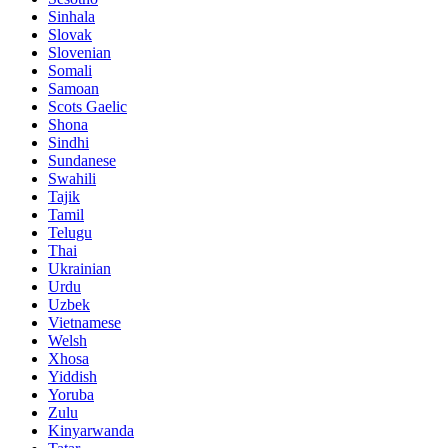
Sinhala
Slovak
Slovenian
Somali
Samoan
Scots Gaelic
Shona
Sindhi
Sundanese
Swahili
Tajik
Tamil
Telugu
Thai
Ukrainian
Urdu
Uzbek
Vietnamese
Welsh
Xhosa
Yiddish
Yoruba
Zulu
Kinyarwanda