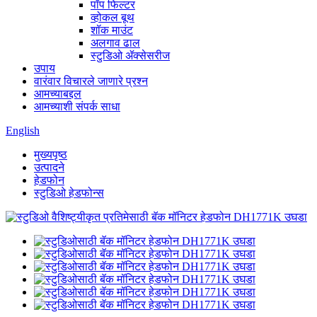
पॉप फिल्टर
व्होकल बूथ
शॉक माउंट
अलगाव ढाल
स्टुडिओ ॲक्सेसरीज
उपाय
वारंवार विचारले जाणारे प्रश्न
आमच्याबद्दल
आमच्याशी संपर्क साधा
English
मुख्यपृष्ठ
उत्पादने
हेडफोन
स्टुडिओ हेडफोन्स