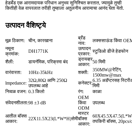
हेडबँड एक आरामदायक परिधान अनुभव सुनिश्चित करतात, ज्यामुळे तुम्ही
कितीही वेळ वापरलात तरीही तुम्हाला अतुलनीय आरामाचा आनंद घेता येतो.
उत्पादन वैशिष्ट्ये
ब्रँड
मूळ ठिकाण:
चीन, कारखाना
लक्ससाऊंड किंवा OE
नाव:
नमूना
उत्पादन
DH1771K
स्टुडिओ डीजे हेडफोन
क्रमांक:
प्रकार:
ड्रायव्हर
शैली:
डायनॅमिक, परिक्रमा बंद
50 मिमी
आकार:
350MW@रेटिंग,
वारंवारता:
10Hz-35kHz
शक्ती:
1500mw@max
32Ω,80Ω आणि 250Ω
6.35 अडॅप्टरसह स्टिर
lmpedance:
कनेक्टर:
उपलब्ध आहे
मिमी
निव्वळ वजन:
0.3 किलो
रंग:
काळा
OEM
संवेदनशीलता:
98 ±3 dB
किंवा
उपलब्ध
ODM
मास्टर
आतील बॉक्स
60X45.5X47.5(L*W
22X11.5X23(L*W*H)सेमी
बॉक्स
आकार:
तपकिरी बॉक्स, 20pcs/
आकार: