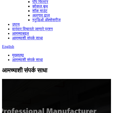
पॉप फिल्टर
व्होकल बूथ
शॉक माउंट
अलगाव ढाल
स्टुडिओ ॲक्सेसरीज
उपाय
वारंवार विचारले जाणारे प्रश्न
आमच्याबद्दल
आमच्याशी संपर्क साधा
English
मुख्यपृष्ठ
आमच्याशी संपर्क साधा
आमच्याशी संपर्क साधा