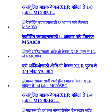
असंतुलित माइक केबल XLR महिला ते 1/8
jalck MC085 f...
रेकॉर्डिंग उत्पादनासाठी U आकार पॉप फिल्टर
MSA050
प्रो ऑडिओसाठी ऑडिओ केबल XLR पुरुष ते
1/4 जॅक MC004
असंतुलित माइक केबल XLR महिला ते 1/4
jalck MC008BG...