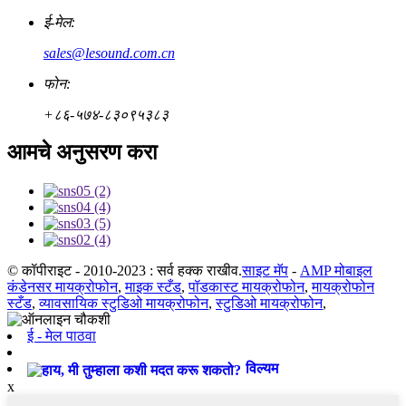
ई-मेल:
sales@lesound.com.cn
फोन:
+८६-५७४-८३०९५३८३
आमचे अनुसरण करा
© कॉपीराइट - 2010-2023 : सर्व हक्क राखीव.
साइट मॅप
-
AMP मोबाइल
कंडेनसर मायक्रोफोन
,
माइक स्टँड
,
पॉडकास्ट मायक्रोफोन
,
मायक्रोफोन
स्टँड
,
व्यावसायिक स्टुडिओ मायक्रोफोन
,
स्टुडिओ मायक्रोफोन
,
ई - मेल पाठवा
विल्यम
x