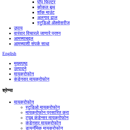
पॉप फिल्टर
व्होकल बूथ
शॉक माउंट
अलगाव ढाल
स्टुडिओ ॲक्सेसरीज
उपाय
वारंवार विचारले जाणारे प्रश्न
आमच्याबद्दल
आमच्याशी संपर्क साधा
English
मुख्यपृष्ठ
उत्पादने
मायक्रोफोन
कंडेनसर मायक्रोफोन
श्रेण्या
मायक्रोफोन
स्टुडिओ मायक्रोफोन
मायक्रोफोन प्रसारित करा
ट्यूब कंडेन्सर मायक्रोफोन
कंडेनसर मायक्रोफोन
डायनॅमिक मायक्रोफोन