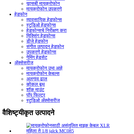
यूएसबी मायक्रोफोन
मायक्रोफोन उपकरणे
हेडफोन
व्यावसायिक हेडफोन्स
स्टुडिओ हेडफोन्स
हेडफोन्सचे निरीक्षण करा
मिक्सिंग हेडफोन्स
डीजे हेडफोन
संगीत उत्पादन हेडफोन
उपकरणे हेडफोन्स
गेमिंग हेडसेट
ॲक्सेसरीज
मायक्रोफोन उभा आहे
मायक्रोफोन केबल्स
अलगाव ढाल
व्होकल बूथ
शॉक माउंट
पॉप फिल्टर
स्टुडिओ ॲक्सेसरीज
वैशिष्ट्यीकृत उत्पादने