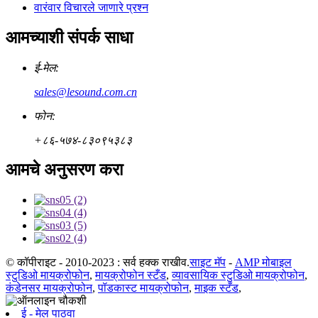
वारंवार विचारले जाणारे प्रश्न
आमच्याशी संपर्क साधा
ई-मेल:
sales@lesound.com.cn
फोन:
+८६-५७४-८३०९५३८३
आमचे अनुसरण करा
© कॉपीराइट - 2010-2023 : सर्व हक्क राखीव.
साइट मॅप
-
AMP मोबाइल
स्टुडिओ मायक्रोफोन
,
मायक्रोफोन स्टँड
,
व्यावसायिक स्टुडिओ मायक्रोफोन
,
कंडेनसर मायक्रोफोन
,
पॉडकास्ट मायक्रोफोन
,
माइक स्टँड
,
ई - मेल पाठवा