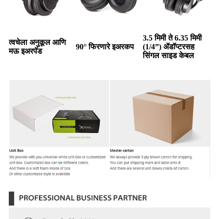
3.5 मिमी ते 6.35 मिमी
त्वचेला अनुकूल आणि
90° फिरणारे इअरकप
(1/4”) ॲडॉप्टरसह
मऊ इअरपॅड
सिंगल साइड केबल