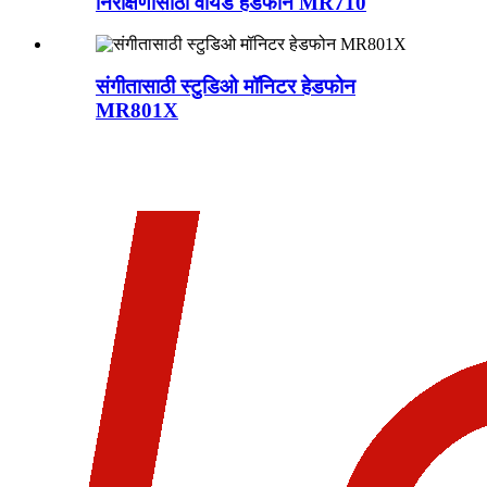
निरीक्षणासाठी वायर्ड हेडफोन MR710
संगीतासाठी स्टुडिओ मॉनिटर हेडफोन
MR801X