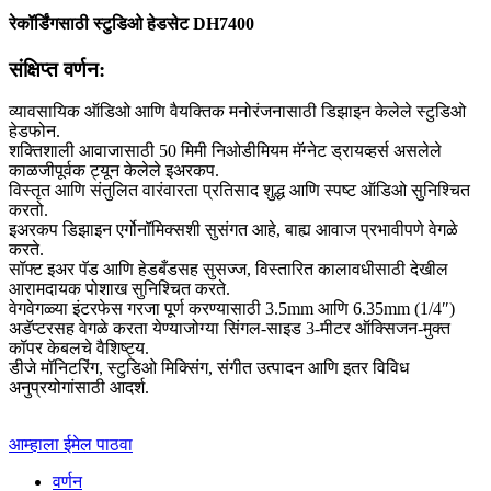
रेकॉर्डिंगसाठी स्टुडिओ हेडसेट DH7400
संक्षिप्त वर्णन:
व्यावसायिक ऑडिओ आणि वैयक्तिक मनोरंजनासाठी डिझाइन केलेले स्टुडिओ
हेडफोन.
शक्तिशाली आवाजासाठी 50 मिमी निओडीमियम मॅग्नेट ड्रायव्हर्स असलेले
काळजीपूर्वक ट्यून केलेले इअरकप.
विस्तृत आणि संतुलित वारंवारता प्रतिसाद शुद्ध आणि स्पष्ट ऑडिओ सुनिश्चित
करतो.
इअरकप डिझाइन एर्गोनॉमिक्सशी सुसंगत आहे, बाह्य आवाज प्रभावीपणे वेगळे
करते.
सॉफ्ट इअर पॅड आणि हेडबँडसह सुसज्ज, विस्तारित कालावधीसाठी देखील
आरामदायक पोशाख सुनिश्चित करते.
वेगवेगळ्या इंटरफेस गरजा पूर्ण करण्यासाठी 3.5mm आणि 6.35mm (1/4″)
अडॅप्टरसह वेगळे करता येण्याजोग्या सिंगल-साइड 3-मीटर ऑक्सिजन-मुक्त
कॉपर केबलचे वैशिष्ट्य.
डीजे मॉनिटरिंग, स्टुडिओ मिक्सिंग, संगीत उत्पादन आणि इतर विविध
अनुप्रयोगांसाठी आदर्श.
आम्हाला ईमेल पाठवा
वर्णन