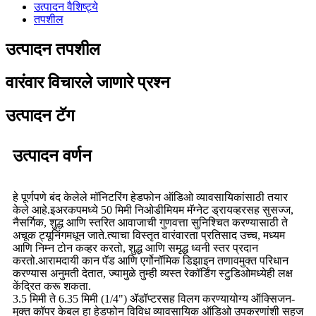
उत्पादन वैशिष्ट्ये
तपशील
उत्पादन तपशील
वारंवार विचारले जाणारे प्रश्न
उत्पादन टॅग
उत्पादन वर्णन
हे पूर्णपणे बंद केलेले मॉनिटरिंग हेडफोन ऑडिओ व्यावसायिकांसाठी तयार
केले आहे.इअरकपमध्ये 50 मिमी निओडीमियम मॅग्नेट ड्रायव्हरसह सुसज्ज,
नैसर्गिक, शुद्ध आणि स्तरित आवाजाची गुणवत्ता सुनिश्चित करण्यासाठी ते
अचूक ट्यूनिंगमधून जाते.त्याचा विस्तृत वारंवारता प्रतिसाद उच्च, मध्यम
आणि निम्न टोन कव्हर करतो, शुद्ध आणि समृद्ध ध्वनी स्तर प्रदान
करतो.आरामदायी कान पॅड आणि एर्गोनॉमिक डिझाइन तणावमुक्त परिधान
करण्यास अनुमती देतात, ज्यामुळे तुम्ही व्यस्त रेकॉर्डिंग स्टुडिओमध्येही लक्ष
केंद्रित करू शकता.
3.5 मिमी ते 6.35 मिमी (1/4") ॲडॉप्टरसह विलग करण्यायोग्य ऑक्सिजन-
मुक्त कॉपर केबल हा हेडफोन विविध व्यावसायिक ऑडिओ उपकरणांशी सहज