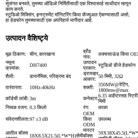
सुसंगत बनवते, तुमच्या ऑडिओ निर्मितीसाठी एक विश्वासार्ह साथीदार म्हणून
काम करते.
स्टुडिओ मिक्सिंग, इन्स्ट्रुमेंट मॉनिटरिंग किंवा कॅज्युअल ऐकण्यासाठी असो,
हा हेडफोन तुमच्यासाठी एक अपरिहार्य भागीदार आहे.
उत्पादन वैशिष्ट्ये
ब्रँड
मूळ ठिकाण:
चीन, कारखाना
लक्ससाऊंड किंवा O
नाव:
नमूना
उत्पादन
DH7400
स्टुडिओ डीजे हेडफोन
क्रमांक:
प्रकार:
ड्रायव्हर
शैली:
डायनॅमिक, परिक्रमा बंद
50 मिमी, 32Ω
आकार:
350MW@रेटिंग,
वारंवारता:
10Hz-40kHz
शक्ती:
1800mw@max
6.35 अडॅप्टरसह स्टिर
कॉर्डची लांबी:
3m
कनेक्टर:
मिमी
निव्वळ वजन:
0.3 किलो
रंग:
काळा
OEM
संवेदनशीलता:
97 ±3 dB
किंवा
उपलब्ध
ODM
मास्टर
आतील बॉक्स
59X38X45.5(L*W*
18X8.5X21.5(L*W*H)सेमी
बॉक्स