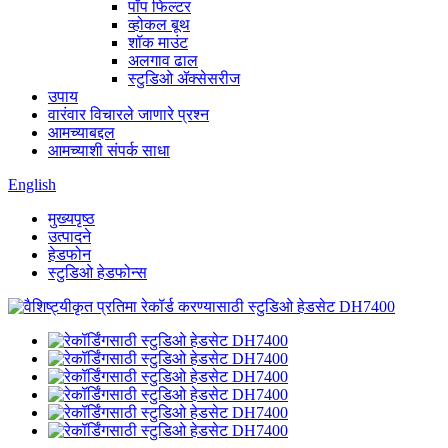
पॉप फिल्टर
व्होकल बूथ
शॉक माउंट
अलगाव ढाल
स्टुडिओ ॲक्सेसरीज
उपाय
वारंवार विचारले जाणारे प्रश्न
आमच्याबद्दल
आमच्याशी संपर्क साधा
English
मुख्यपृष्ठ
उत्पादने
हेडफोन
स्टुडिओ हेडफोन्स