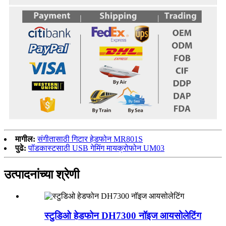
मागील:
संगीतासाठी गिटार हेडफोन MR801S
पुढे:
पॉडकास्टसाठी USB गेमिंग मायक्रोफोन UM03
उत्पादनांच्या श्रेणी
स्टुडिओ हेडफोन DH7300 नॉइज आयसोलेटिंग