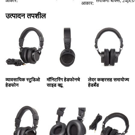
आकार:
तपकिरी बॉक्स, 24pcs/
आकार:
उत्पादन तपशील
व्यावसायिक स्टुडिओ
मॉनिटरिंग हेडफोनचे
लेदर कव्हरसह समायोज्य
हेडफोन
साइड व्ह्यू
हेडबँड