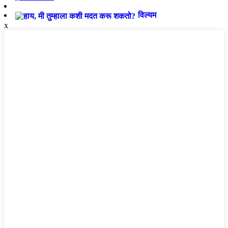
विल्यम
x